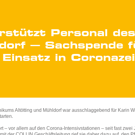
stützt Personal des
ldorf – Sachspende f
Einsatz in Coronaze
ikums Altötting und Mühldorf war ausschlaggebend für Karin W
tarten.
t – vor allem auf den Corona-Intensivstationen – seit fast zwe
it der COLLIN Geschäftsleitung rief sie daher dazu auf, den P