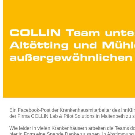
COLLIN Team unter
Altötting und Müh
außergewöhnlichen 
Ein Facebook-Post der Krankenhausmitarbeiter des InnKlin
der Firma COLLIN Lab & Pilot Solutions in Maitenbeth zu s
Wie leider in vielen Krankenhäusern arbeiten die Teams dor
hier in Form eine Spende Danke zu sagen. In Abstimmung m