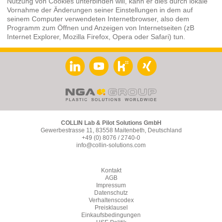
Nutzung von Cookies unterbinden will, kann er dies durch lokale
Vornahme der Änderungen seiner Einstellungen in dem auf
seinem Computer verwendeten Internetbrowser, also dem
Programm zum Öffnen und Anzeigen von Internetseiten (zB
Internet Explorer, Mozilla Firefox, Opera oder Safari) tun.
COLLIN Lab & Pilot Solutions GmbH
Gewerbestrasse 11, 83558 Maitenbeth, Deutschland
+49 (0) 8076 / 2740-0
info@collin-solutions.com
Kontakt
AGB
Impressum
Datenschutz
Verhaltenscodex
Preisklausel
Einkaufsbedingungen