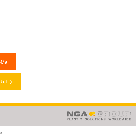
-Mail
ikel
om